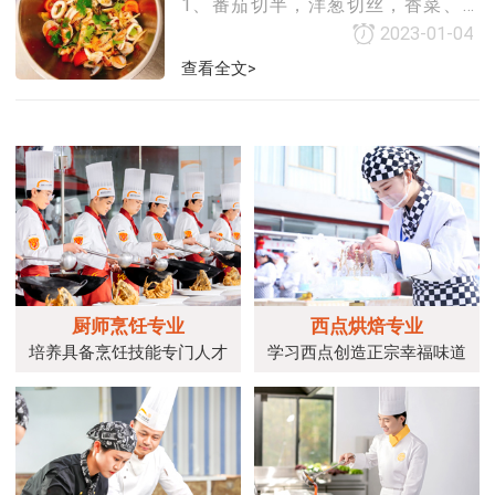
1、番茄切半，洋葱切丝，香菜、蒜
头、辣椒切末；2、选择喜欢的海鲜：
2023-01-04
大虾、生蚝、扇贝等洗净；3、滚水烫
查看全文>
熟海鲜，捞出后放入冰水冰镇；4、所
有材料放入碗中，撒盐、柠檬汁、鱼
露、橄榄油
厨师烹饪专业
西点烘焙专业
培养具备烹饪技能专门人才
学习西点创造正宗幸福味道