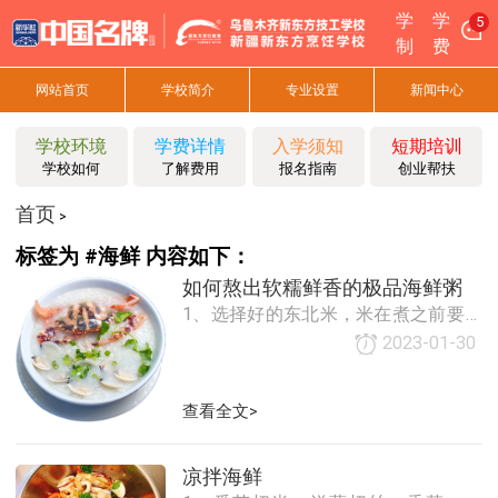
学
学
5
制
费
网站首页
学校简介
专业设置
新闻中心
学校环境
学费详情
入学须知
短期培训
学校如何
了解费用
报名指南
创业帮扶
首页
>
标签为 #海鲜 内容如下：
如何熬出软糯鲜香的极品海鲜粥
1、选择好的东北米，米在煮之前要浸
泡；2、海鲜的材料要新鲜，并提前腌
2023-01-30
制；3、煮好米再下海鲜，再煮10分钟
即可关火。
查看全文>
凉拌海鲜