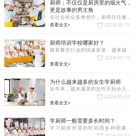
厨师：不仅仅是厨房里的烟火气，
业，成为一名厨师后，才能深刻感受
学生打下坚实的基础，为后续的学习
更是故事的男主角
到专业厨师学校所带来的种种好处。
和发展提供有力的支
在社会的众多角色中，厨师往往被看
一、扎实的理论基础在厨师学校，学
作是幕后英雄，他们默默地在厨房里
生不仅要学习各种烹饪技巧，更要深
查看全文>
2024-05-15
挥洒汗水，为我们带来一道道美味佳
入了解烹饪的理论知识。从食材的选
肴。然而，厨师并不仅仅是一个没有
择、保存，到烹饪方法的运用，再到
厨师培训学校哪家好？
故事的男同学，他们同样有着丰富多
营养搭配的原理，这些理论知识为厨
随着餐饮行业的快速发展，越来越多
彩的人生和深刻的职业体验。一、厨
师们提供了坚实的基础。只有真正掌
的人选择进入厨师行业，而选择一个
房里的热血青春对于许多厨师而言，
握了这些理论知识，才
2024-05-13
好的厨师培训学校则成为了他们踏入
他们的青春是在厨房里度过的。从刚
查看全文>
这一行业的重要一步。然而，面对众
开始的笨拙和迷茫，到后来的熟练和
多的厨师培训学校，如何选择一家合
自信，每一次的烹饪都是一次成长和
为什么越来越多的女生学厨师
适的学校呢？本文将从学校的师资力
蜕变。在厨房里，他们经历了无数次
近年来，越来越多的女性开始步入厨
量、教学设施、课程设置、就业服务
的失败和挫折，但也品尝到了成功的
师这一传统上被视为男性主导的行
等方面进行全面解析，并为您推荐几
2024-05-03
甜美和喜悦。这些
业，这一趋势引发了广泛的关注和讨
查看全文>
家优秀的厨师培训学校。一、选择厨
论。以下是对此现象的一些深入分
师培训学校的关键因素师资力量：一
析。一、健康饮食理念的普及女性天
个优秀的厨师培训学校必须拥有经验
学厨师一般需要多长时间？
生对健康和美丽有着更高的追求。随
丰富、教学水平高的教师团队。他们
学习厨师所需的时间因多种因素而
着健康饮食理念的普及，越来越多的
不仅要有扎实的理
异，包括个人目标、学习途径、课程
女性开始关注食材的选择、烹饪的方
2024-05-01