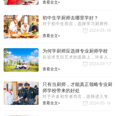
一名厨师。厨师培训为有志于进入餐
查看全文>
过了相关的专业培训和考核，具备了
饮行业的人提供了一个学习和成长的
一定的烹饪技能和理论知识。这种认
平台。然而，如何在短时间内高效地
证不仅增强了厨师的自信心，也提升
初中生学厨师去哪里学好？
完成厨师培训，成为许多人关注的焦
了他们在行业内的认可度。提升就业
对于初中生而言，选择学习厨师作为
点。本文将从选择培训机构、制定学
竞争力：在求职过
未来的职业方向是一个充满挑战与机
习计划、注重实践练习以及保持持续
2024-05-18
遇的决定。烹饪作为一门技艺，既需
查看全文>
学习等方面，探讨如何实现厨师培训
要理论知识的支持，又需要实践操作
的短期速成。一、选择合适的培训机
的锻炼。因此，选择一个合适的学习
构选择一个合适的培训机构是实现厨
为何学厨师应选择专业厨师学校
平台至关重要。以下将从几个方面探
师培训短期速成的关键。在选择时，
在追求烹饪艺术的道路上，许多人会
讨初中生学厨师的优质选择。一、专
首先要关注培训机
面临一个选择：是自学成才，还是选
业的烹饪培训学校专业的烹饪培训学
2024-05-17
择进入专业的厨师学校学习？尽管自
查看全文>
校是初中生学习厨师的首选之地。这
学有其独特的魅力和可能性，但专业
类学校通常拥有完善的教学体系、专
厨师学校的教育往往能为学生提供更
业的师资团队和先进的教学设备，能
只有当厨师，才能真正领略专业厨
全面、更系统、更专业的知识和技
够为学生提供系统全面的烹饪知识和
师学校带来的好处
能。一、系统的教学体系专业厨师学
技能培训。以下是
对于许多初学者而言，选择进入专业
校拥有完善的教学体系，从基础理论
厨师学校可能仅仅是因为对烹饪的热
知识到实践操作技能，从原料选择到
查看全文>
2024-05-16
爱，或是对未来职业生涯的一种规
烹饪技巧，每一步都经过精心设计和
划。然而，只有当真正踏入这个行
严格把关。这种系统化的教学能确保