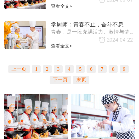
内容以及个人天赋和努力程度等。以
查看全文>
式以及食物的营养价值。学习烹饪不
下是对学习厨师所需时间的一些详细
仅能让她们更好地照顾自己和家人的
探讨。一、个人目标个人的学习目标
健康，还能让她们在追求美食的同
学厨师：青春不止，奋斗不息
决定了学习厨师所需的时间。如果你
时，享受到烹饪的乐趣。二、职业发
青春，是一段充满活力、激情与梦想
只是想掌握一些基本的烹饪技巧和家
展的广阔前景厨师行业正
的时光。在这段宝贵的岁月里，我们
常菜的制作方法，那么可能只需要几
2024-04-22
渴望通过学习与实践，不断充实自
查看全文>
个月的时间就可以达到目标。然而，
己，追求更高的目标。学厨师，便是
如果你希望成为一名专业的厨师，能
一种将青春热血与奋斗精神完美结合
够在高级餐厅或酒店工作，那么就需
的选择。学厨师，意味着投身于一个
要投入更多的时间和精力，可能需要
上一页
1
2
3
4
5
6
7
8
9
充满挑战与机遇的行业。厨房，是厨
数年的学习和实践。
师们挥洒汗水、展现才华的舞台。在
下一页
末页
这里，每一次翻炒、每一次调味，都
是对技艺的磨练和对美食的热爱。学
厨师，需要我们拥有坚定的信念和不
懈的努力，去克服种种困难，不断提
升自己的烹饪水平。