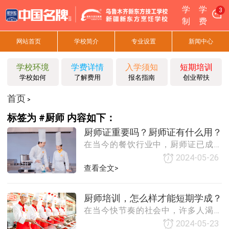
学
学
3
制
费
网站首页
学校简介
专业设置
新闻中心
学校环境
学费详情
入学须知
短期培训
学校如何
了解费用
报名指南
创业帮扶
首页
>
标签为 #厨师 内容如下：
厨师证重要吗？厨师证有什么用？
在当今的餐饮行业中，厨师证已成为
厨师们不可或缺的职业凭证。它不仅
2024-05-26
是厨师专业技能的认可，也是厨师职
查看全文>
业生涯中的重要里程碑。本文将探讨
厨师证的重要性及其在实际应用中的
厨师培训，怎么样才能短期学成？
具体用途。一、厨师证的重要性专业
在当今快节奏的社会中，许多人渴望
技能的认证：厨师证是对厨师专业技
在短时间内掌握一门技能，包括成为
能的权威认证。它表明持有人已经通
2024-05-23