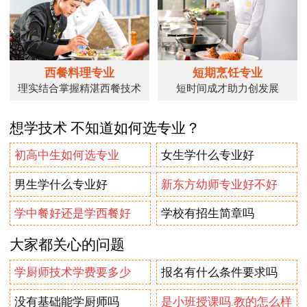
西餐料理专业
短期烹饪专业
理实结合掌握精湛西餐技术
短时间成才助力创发展
想学技术 不知道如何选专业？
初高中生如何选专业
女生学什么专业好
男生学什么专业好
新东方幼师专业好不好
学中餐好还是学西餐好
学校有招生简章吗
大家都关心的问题
学厨师技术学费要多少
报名有什么条件要求吗
没有基础能学厨师吗
是小班授课吗.教的怎么样