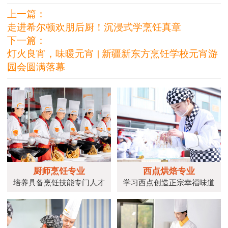
上一篇：
走进希尔顿欢朋后厨！沉浸式学烹饪真章
下一篇：
灯火良宵，味暖元宵 | 新疆新东方烹饪学校元宵游
园会圆满落幕
厨师烹饪专业
西点烘焙专业
培养具备烹饪技能专门人才
学习西点创造正宗幸福味道