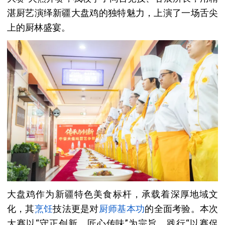
湛厨艺演绎新疆大盘鸡的独特魅力，上演了一场舌尖
上的厨林盛宴。
大盘鸡作为新疆特色美食标杆，承载着深厚地域文
化，其
烹饪
技法更是对
厨师
基本功
的全面考验。本次
大赛以“守正创新、匠心传味”为宗旨，践行“以赛促