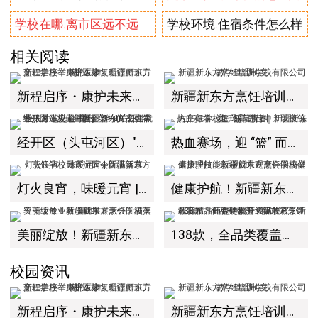
学校在哪.离市区远不远
学校环境.住宿条件怎么样
相关阅读
新程启序・康护未来｜新疆新东方烹饪学校举办中医康复理疗师班开幕仪式！
新疆新东方烹饪培训学校有限公司教学管理制度
经开区（头屯河区）"3+10"公共就业服务进校园暨新疆新东方烹饪学校人才双选会+校企签约仪式圆满举行
热血赛场，迎 “篮” 而上｜新疆新东方烹饪学校篮球赛进行中！以技筑梦，乐享青春
灯火良宵，味暖元宵 | 新疆新东方烹饪学校元宵游园会圆满落幕
健康护航！新疆新东方烹饪学校健康护理技能教学成果观摩会圆满举办！
美丽绽放！新疆新东方烹饪学校美容美妆专业教学成果展示会圆满落幕！
138款，全品类覆盖！新东方烹饪教育精品面包特训营圆满收官，新疆新东方师资硬核升级赋能教学！
校园资讯
新程启序・康护未来｜新疆新东方烹饪学校举办中医康复理疗师班开幕仪式！
新疆新东方烹饪培训学校有限公司教学管理制度