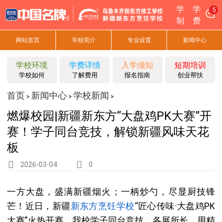
学
学
5
制
费
网站首页
学校简介
专业设置
新闻中心
学校环境
学费详情
入学须知
短期培训
学校如何
了解费用
报名指南
创业帮扶
首页
新闻中心
学校新闻
>
>
>
燃爆校园|新疆新东方“大盘鸡PK大赛”开
赛！学子同台竞技，解锁新疆风味天花
板
2026-03-04
0
一方大盘，盛满新疆烟火；一柄炒勺，尽显厨技锋
芒！近日，新疆
新东方烹饪
学校
“匠心传味·大盘鸡PK
大赛”火热开赛，我校学子同台竞技、各展所长，用精