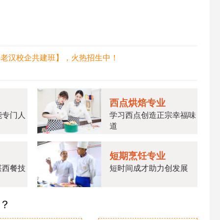
胖老汉校企共建班】，火热招生中！
西点烘焙专业
能专门人
学习西点创造正宗幸福味
道
短期烹饪专业
湛西餐技
短时间成才助力创发展
业？