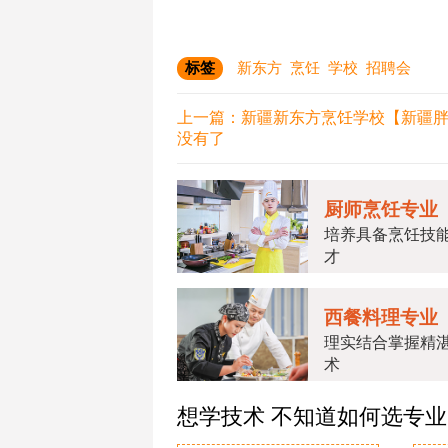
标签
新东方
烹饪
学校
招聘会
上一篇：
新疆新东方烹饪学校【新疆
没有了
厨师烹饪专业
培养具备烹饪技
才
西餐料理专业
理实结合掌握精
术
想学技术 不知道如何选专