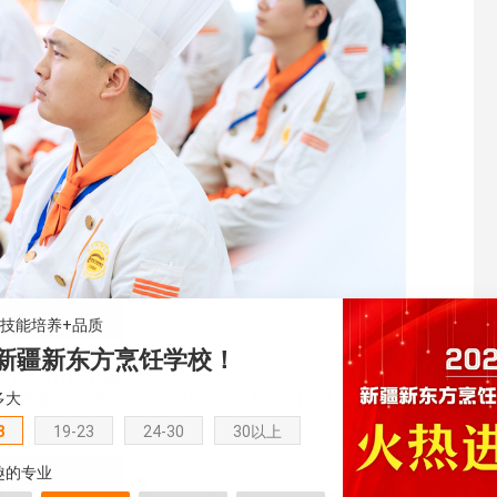
+技能培养+品质
新疆新东方烹饪学校！
七十七万年·中国菜深入合作，新疆新东方
就业
办会广泛开
多大
更好的就业企业，同时，我们也将加大对
创业
学生的支持力
8
19-23
24-30
30以上
趣的专业