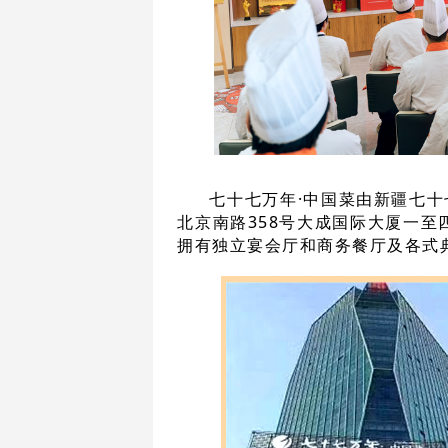
七十七万年
·
中国菜由
新疆
七十
北京南路
358号大成国际大厦一至
拥有独立宴会厅和商务餐厅及各式