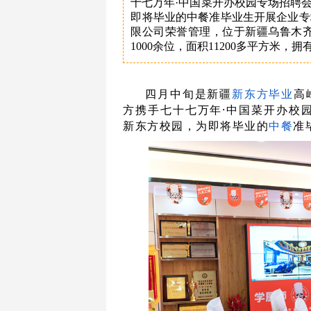
十七万年·中国菜开办校园专场招聘
即将毕业的中餐准毕业生开展企业专
限公司荣誉管理，位于新疆乌鲁木齐
1000余位，面积11200多平方米
四月中旬是新疆
新东方
毕业
高
方携手
七十七万年
·
中国菜
开办校
新东方
校园，
为即将毕业的
中餐
准