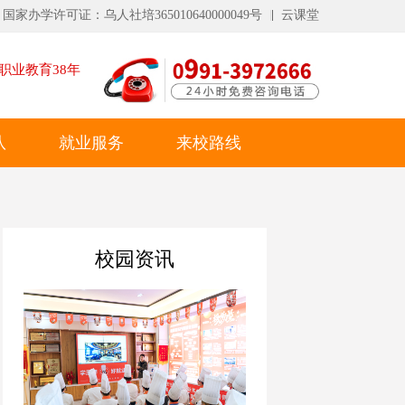
国家办学许可证：乌人社培365010640000049号
云课堂
职业教育
38
年
队
就业服务
来校路线
校园资讯