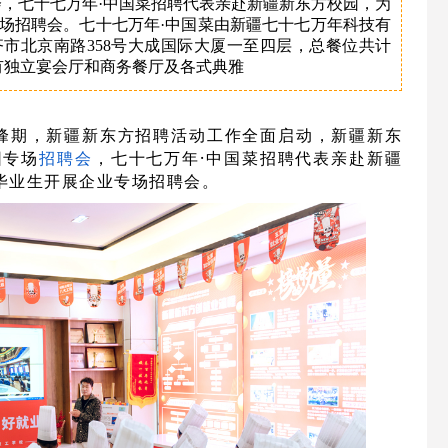
会，七十七万年·中国菜招聘代表亲赴新疆新东方校园，为
场招聘会。七十七万年·中国菜由新疆七十七万年科技有
市北京南路358号大成国际大厦一至四层，总餐位共计
，拥有独立宴会厅和商务餐厅及各式典雅
峰期
，
新疆新东方招聘活动
工作全面启动，
新疆
新东
园
专场
招聘会
，
七十七万年
·
中国菜
招聘代表亲赴
新疆
毕业生开展企业专场招聘会。