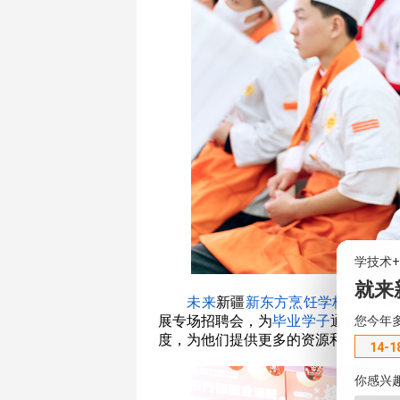
学技术
就来
未来
新疆
新东方烹饪
学校
将会和
您今年
展专场招聘会，为
毕业学子
通过更多
度，为他们提供更多的资源和指导。
14-1
你感兴